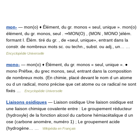
mon-
— mon(o) ♦ Élément, du gr. monos « seul, unique ». mon(o)
élément, du gr. monos, seul . ⇒MON(O) , (MON , MONO )élém.
formant I. Élém. tiré du gr. , de «seul, unique», entrant dans la
constr. de nombreux mots sc. ou techn., subst. ou adj., un… …
Encyclopédie Universelle
mono-
— mon(o) ♦ Élément, du gr. monos « seul, unique ». ●
mono Préfixe, du grec monos, seul, entrant dans la composition
de nombreux mots. (En chimie, placé devant le nom d un atome
ou d un radical, mono précise que cet atome ou ce radical ne sont
fixés …
Encyclopédie Universelle
Liaisons osidiques
— Liaison osidique Une liaison osidique est
une liaison chimique covalente entre : Le groupement réducteur
(hydroxyle) de la fonction alcool du carbone hémiacétalique d un
ose (carbone anomère, numéro 1) ; Le groupement acide
(hydrogène… …
Wikipédia en Français