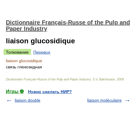
Dictionnaire Français-Russe of the Pulp and
Paper Industry
liaison glucosidique
Толкование
Перевод
liaison glucosidique
связь глюкозидная
Dictionnaire Français-Russe of the Pulp and Paper Industry
.
S.V. Bakhmutov
.
2009
.
Игры ⚽
Нужно сделать НИР?
liaison double
liaison moléculaire