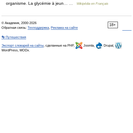
organisme. La glycémie à jeun… …
Wikipédia en Français
© Академик, 2000-2026
18+
Обратная связь:
Техподдержка
,
Реклама на сайте
👣 Путешествия
Экспорт словарей на сайты
, сделанные на PHP,
Joomla,
Drupal,
WordPress, MODx.