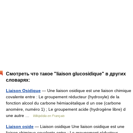
Смотреть что такое "liaison glucosidique" в других
словарях:
Liaison Osidique
— Une liaison osidique est une liaison chimique
covalente entre : Le groupement réducteur (hydroxyle) de la
fonction alcool du carbone hémiacétalique d un ose (carbone
anomère, numéro 1) ; Le groupement acide (hydrogène libre) d
une autre …
Wikipédia en Français
Liaison oside
— Liaison osidique Une liaison osidique est une
liaison chimique covalente entre : Le groupement réducteur